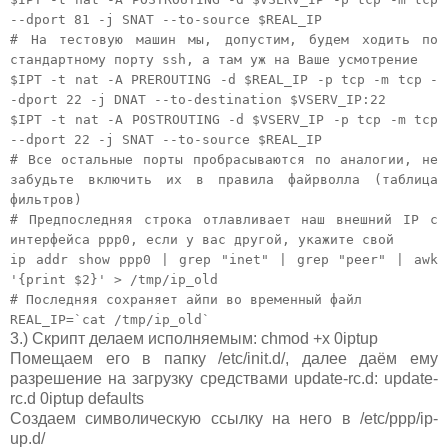
--dport 81 -j SNAT --to-source $REAL_IP
# На тестовую машин мы, допустим, будем ходить по
стандартному порту ssh, а там уж на Ваше усмотрение
$IPT -t nat -A PREROUTING -d $REAL_IP -p tcp -m tcp -
-dport 22 -j DNAT --to-destination $VSERV_IP:22
$IPT -t nat -A POSTROUTING -d $VSERV_IP -p tcp -m tcp
--dport 22 -j SNAT --to-source $REAL_IP
# Все остальные порты пробрасываются по аналогии, не
забудьте включить их в правила файрволла (таблица
фильтров)
# Предпоследняя строка отлавливает наш внешний IP с
интерфейса ppp0, если у вас другой, укажите свой
ip addr show ppp0 | grep "inet" | grep "peer" | awk
'{print $2}' > /tmp/ip_old
# Последняя сохраняет айпи во временный файл
REAL_IP=`cat /tmp/ip_old`
3.) Скрипт делаем исполняемым: chmod +x 0iptup
Помещаем его в папку /etc/init.d/, далее даём ему
разрешение на загрузку средствами update-rc.d: update-
rc.d 0iptup defaults
Создаем символическую ссылку на него в /etc/ppp/ip-
up.d/