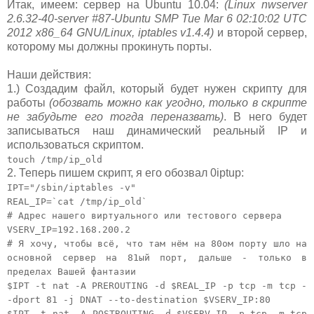
Итак, имеем: сервер на Ubuntu 10.04:
(Linux nwserver
2.6.32-40-server #87-Ubuntu SMP Tue Mar 6 02:10:02 UTC
2012 x86_64 GNU/Linux, iptables v1.4.4)
и второй сервер,
которому мы должны прокинуть порты.
Наши действия:
1.) Создадим файл, который будет нужен скрипту для
работы
(обозвать можно как угодно, только в скрипте
не забудьте его тогда переназвать)
. В него будет
записываться наш динамический реальный IP и
использоваться скриптом.
touch /tmp/ip_old
2. Теперь пишем скрипт, я его обозвал 0iptup:
IPT="/sbin/iptables -v"
REAL_IP=`cat /tmp/ip_old`
# Адрес нашего виртуального или тестового сервера
VSERV_IP=192.168.200.2
# Я хочу, чтобы всё, что там нём на 80ом порту шло на
основной сервер на 81ый порт, дальше - только в
пределах Вашей фантазии
$IPT -t nat -A PREROUTING -d $REAL_IP -p tcp -m tcp -
-dport 81 -j DNAT --to-destination $VSERV_IP:80
$IPT -t nat -A POSTROUTING -d $VSERV_IP -p tcp -m tcp