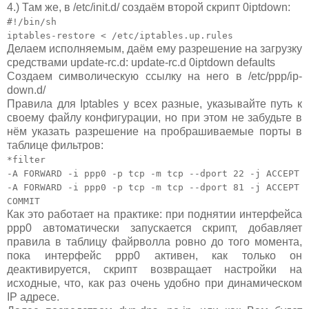
4.) Там же, в /etc/init.d/ создаём второй скрипт 0iptdown:
#!/bin/sh
iptables-restore < /etc/iptables.up.rules
Делаем исполняемым, даём ему разрешение на загрузку
средствами update-rc.d: update-rc.d 0iptdown defaults
Создаем символическую ссылку на него в /etc/ppp/ip-
down.d/
Правила для Iptables у всех разные, указывайте путь к
своему файлу конфигурации, но при этом не забудьте в
нём указать разрешение на пробрашиваемые порты в
таблице фильтров:
*filter
-A FORWARD -i ppp0 -p tcp -m tcp --dport 22 -j ACCEPT
-A FORWARD -i ppp0 -p tcp -m tcp --dport 81 -j ACCEPT
COMMIT
Как это работает на практике: при поднятии интерфейса
ppp0 автоматически запускается скрипт, добавляет
правила в таблицу файрволла ровно до того момента,
пока интерфейс ppp0 активен, как только он
деактивируется, скрипт возвращает настройки на
исходные, что, как раз очень удобно при динамическом
IP адресе.