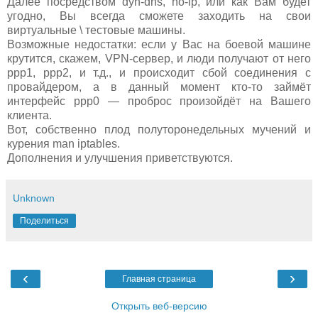
Далее посредством dyn-dns, no-ip, или как Вам будет
угодно, Вы всегда сможете заходить на свои
виртуальные \ тестовые машины.
Возможные недостатки: если у Вас на боевой машине
крутится, скажем, VPN-сервер, и люди получают от него
ppp1, ppp2, и т.д., и происходит сбой соединения с
провайдером, а в данный момент кто-то займёт
интерфейс ppp0 — проброс произойдёт на Вашего
клиента.
Вот, собственно плод полуторонедельных мучений и
курения man iptables.
Дополнения и улучшения приветствуются.
Unknown
Поделиться
‹
›
Главная страница
Открыть веб-версию