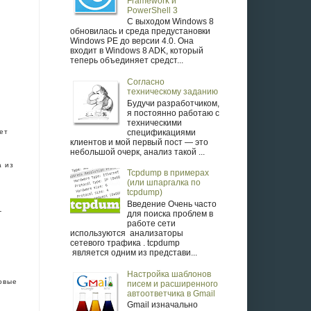
Framework и
PowerShell 3
С выходом Windows 8
обновилась и среда предустановки
Windows PE до версии 4.0. Она
входит в Windows 8 ADK, который
теперь объединяет средст...
Согласно
техническому заданию
Будучи разработчиком,
я постоянно работаю с
техническими
спецификациями
нет
клиентов и мой первый пост — это
небольшой очерк, анализ такой ...
а из
Tcpdump в примерах
(или шпаргалка по
tcpdump)
Введение Очень часто
-
для поиска проблем в
работе сети
.
используются анализаторы
сетевого трафика . tcpdump
является одним из представи...
Настройка шаблонов
овые
писем и расширенного
автоответчика в Gmail
Gmail изначально