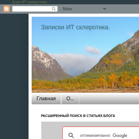
Блог ИТ склеротика.
Записки ИТ склеротика.
Собрание статей и заметок преимущест
собрать в одном месте полезное и инт
скомпилирована из найденного в интерн
писатель, чукча читатель. Некоторые ж
Главная
О...
РАСШИРЕННЫЙ ПОИСК В СТАТЬЯХ БЛОГА