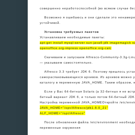
совершенно неработоспособной (во всяком случае без
Возможно я ошибаюсь и они сделали это ненамере
устойчивой.
Установка требуемых пакетов
Устанавливаем необходимые пакеты:
apt-get install mysql-server sun-java6-jdk imagemagick 
openoffice.org-impress openoffice.org-calc
Скачиваем и запускаем Alfresco-Community-3.3g-Linux
— указываем самостоятельно.
Alfresco 3.3 требует JDK 6. Поэтому пришлось уст
самораспаковывающихся архивов. Из архивов можно уст
каталогу в переменную JAVA_HOME. Таким образом, н
Если у Вас 64-битная Solaris (а 32-битных я не вс
битный вариант JDK 6, и только потом 64-битный JDK 
Настройка переменной JAVA_HOME
Откройте /etc/env
JAVA_HOME="/opt/Alfresco/jdk1.6.0_21"
ALF_HOME="/opt/Alfresco"
После обновления файла /etc/environment необход
переменные окружения