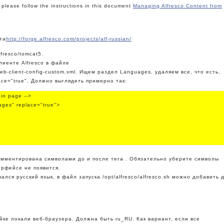
please follow the instructions in this document
Managing Alfresco Content from
та
http://forge.alfresco.com/projects/alf-russian/
fresco/tomcat5.
лиенте Alfresco в файле
/web-client-config-custom.xml. Ищем раздел Languages, удаляем все, что есть,
ce="true". Должно выглядеть примерно так:
gin page -->
ages" replace="true">
мментирована символами до и после тега . Обязательно уберите символы
ерфейсе не появится.
ался русский язык, в файл запуска /opt/alfresco/alfresco.sh можно добавить 
ойке локали веб-браузера. Должна быть ru_RU. Как вариант, если все