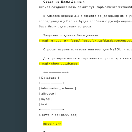
Создание Базы Данных
Скрипт создания базы лежит тут: /opt/Alfresco/extras/
В Alfresco версии 3.3 в скрипте db_setup.sql явно 
последующем у Вас не будет проблем с русификацией.
базе были одни знаки вопроса.
Запускам создание базы данных:
mysql –u root –p < /opt/Alfresco/extras/databases/mysql
Спросят пароль пользователя root для MySQL, и по
Для проверки после копирования и просмотра наше
mysql> show databases;
+——————–+
| Database |
+——————–+
| information_schema |
| alfresco |
| mysql |
| test |
+——————–+
4 rows in set (0.00 sec)
mysql> exit