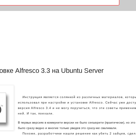
вке Alfresco 3.3 на Ubuntu Server
Инструкция является солянкой из различных материалов, котор
использовал при настройке и установке Alfresco. Сейчас уже дост
версия Alfresco 3.4 и не могу поручиться, что эти советы примени
ней. И так, поехали.
В первых версиях в коммунити версии не было секъюрити (практически), но это
было сразу видно и многие только увидев это сразу-же сваливали.
Похоже, разработчики нашли решение как убить 2 зайцев, сдел