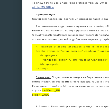
To know how to use SharePoint protocol from MS Office, 
within MS Office
Русификация
Скачиваем последний доступный языковой пакет с сай
Распаковываем содержимое архива в каталог/opt/Al
Включить возможность выбора русского языка в Web-к
/opt/alfresco/tomcat/shared/classes/alfresco/extension
оставляем только русский и добавляем параметр repla
<!-- Example of adding languages to the list in the lo
<config evaluator="string-compare" condition="Langu
    <languages>
       <language locale="ru_RU">Russian</language>
    </languages>
</config>
Внимание!
По-умолчанию секция выбора языка зако
комментария, иначе возможность выбора языка в инт
Если хотите, чтобы в Alfresco по-умолчанию использов
строки:
LANG=ru_RU
export LANG
В Alfresco Share выбор языка происходит по настр