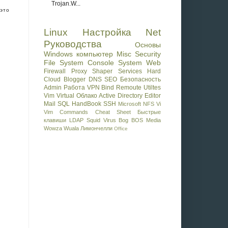
Trojan.W...
 это
Linux
Настройка
Net
Руководства
Основы
Windows
компьютер
Misc
Security
File System
Console
System
Web
Firewall Proxy Shaper
Services
Hard
Cloud
Blogger
DNS
SEO
Безопасность
Admin
Работа
VPN
Bind
Remoute
Utiltes
Vim
Virtual
Облако
Active Directory
Editor
Mail
SQL
HandBook
SSH
Microsoft
NFS
Vi
Vim Commands Cheat Sheet
Быстрые
клавиши
LDAP
Squid
Virus
Bog BOS
Media
Wowza
Wuala
Лимончелли
Office