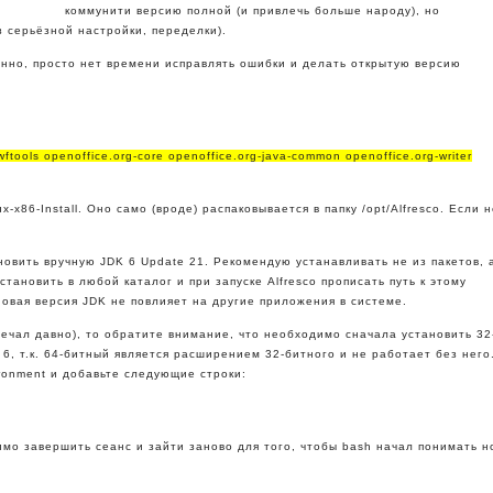
коммунити версию полной (и привлечь больше народу), но
 серьёзной настройки, переделки).
нно, просто нет времени исправлять ошибки и делать открытую версию
swftools openoffice.org-core openoffice.org-java-common openoffice.org-writer
-x86-Install. Оно само (вроде) распаковывается в папку /opt/Alfresco. Если 
ановить вручную JDK 6 Update 21. Рекомендую устанавливать не из пакетов, 
ановить в любой каталог и при запуске Alfresco прописать путь к этому
овая версия JDK не повлияет на другие приложения в системе.
тречал давно), то обратите внимание, что необходимо сначала установить 32
6, т.к. 64-битный является расширением 32-битного и не работает без него
ironment и добавьте следующие строки:
имо завершить сеанс и зайти заново для того, чтобы bash начал понимать н