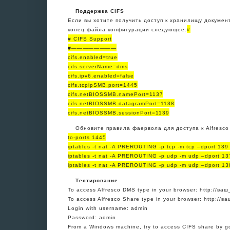
Поддержка CIFS
Если вы хотите получить доступ к хранилищу докумен
конец файла конфигурации следующее:
#
# CIFS Support
#————————
cifs.enabled=true
cifs.serverName=dms
cifs.ipv6.enabled=false
cifs.tcpipSMB.port=1445
cifs.netBIOSSMB.namePort=1137
cifs.netBIOSSMB.datagramPort=1138
cifs.netBIOSSMB.sessionPort=1139
Обновите правила фаервола для доступа к Alfresco
to-ports 1445
iptables -t nat -A PREROUTING -p tcp -m tcp –dport 139
iptables -t nat -A PREROUTING -p udp -m udp –dport 13
iptables -t nat -A PREROUTING -p udp -m udp –dport 13
Тестирование
To access Alfresco DMS type in your browser: http://ваш
To access Alfresco Share type in your browser: http://в
Login with username: admin
Password: admin
From a Windows machine, try to access CIFS share by go