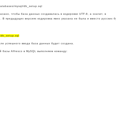
databases/mysql/db_setup.sql
указано, чтобы база данных создавалась в кодировке UTF-8, а значит, в
 В предыдущих версиях кодировка явно указана не была и вместо русских бу
/db_setup.sql
сле успешного ввода база данных будет создана.
й базы Alfresco в MySQL выполняем команду: