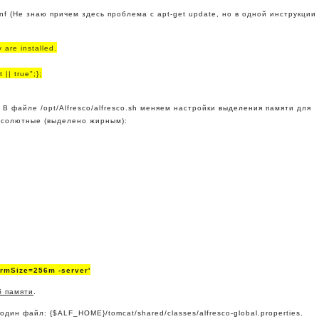
conf (Не знаю причем здесь проблема с apt-get update, но в одной инструкции
 are installed.
|| true";};
 В файле /opt/Alfresco/alfresco.sh меняем настройки выделения памяти для
бсолютные (выделено жирным):
mSize=256m -server'
б памяти
.
дин файл: {$ALF_HOME}/tomcat/shared/classes/alfresco-global.properties.