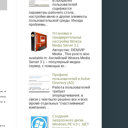
В профилях
пользователей
содержатся
параметры рабочего стола,
настройки меню и другие элементы
пользовательской среды. Иногда
проблемы...
Установка и
предварительная
настройка Wowza
Media Server 3.1
Авторство: DENIVIP
Media , This post is also
available in: Английский Wowza Media
Server 3.1 – популярный медиа-
сервер, с помощью ко...
Профили
пользователей в Active
Directory (AD)
Работа пользователей
требует
ые я
упорядочивания, в
упна
связи с чем было решено все и всех
мы к
(кроме отдельных "счастливчиков"
компании) ...
Создание
загрузочного диска
Windows PE 4.0 с .NET
ать