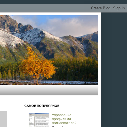
 и Windows (но не только). Цель -
скопирована целиком или
торое мне не принадлежит, чукча не
отивам прохождения некоторых квестов.
САМОЕ ПОПУЛЯРНОЕ
Управление
профилями
пользователей