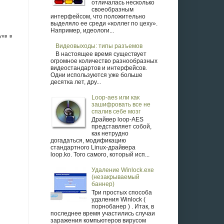
отличалась несколько
своеобразным
интерфейсом, что положительно
выделяло ее среди «коллег по цеху».
Например, идеологи...
кв в
Видеовыходы: типы разъемов
В настоящее время существует
огромное количество разнообразных
видеостандартов и интерфейсов.
Одни используются уже больше
десятка лет, дру...
Loop-aes или как
зашифровать все не
спалив себе мозг
Драйвер loop-AES
представляет собой,
как нетрудно
догадаться, модификацию
стандартного Linux-драйвера
loop.ko. Того самого, который исп...
Удаление Winlock.exe
(незакрываемый
баннер)
Три простых способа
удаления Winlock (
порнобанер ) . Итак, в
последнее время участились случаи
заражения компьютеров вирусом