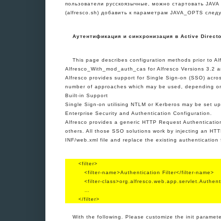
пользователи русскоязычные, можно стартовать JAVA с
(alfresco.sh) добавить к параметрам JAVA_OPTS сле
Аутентификация и синхронизация в Active Direct
This page describes configuration methods prior to Al
Alfresco_With_mod_auth_cas for Alfresco Versions 3.2 a
Alfresco provides support for Single Sign-on (SSO) acros
number of approaches which may be used, depending on
Built-in Support
Single Sign-on utilising NTLM or Kerberos may be set up 
Enterprise Security and Authentication Configuration.
Alfresco provides a generic HTTP Request Authentication
others. All those SSO solutions work by injecting an HT
INF/web.xml file and replace the existing authentication f
<filter>
<filter-name>Authentication Filter</filter-name>
<filter-class>org.alfresco.web.app.servlet.Authenti
…
</filter>
With the following. Please customize the init paramete