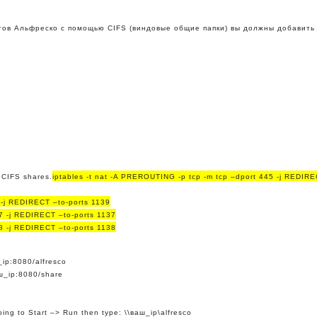
тов Альфреско с помощью CIFS (виндовые общие папки) вы должны добавить
 CIFS shares.
iptables -t nat -A PREROUTING -p tcp -m tcp –dport 445 -j REDIR
 -j REDIRECT –to-ports 1139
7 -j REDIRECT –to-ports 1137
8 -j REDIRECT –to-ports 1138
_ip:8080/alfresco
аш_ip:8080/share
ing to Start –> Run then type: \\ваш_ip\alfresco