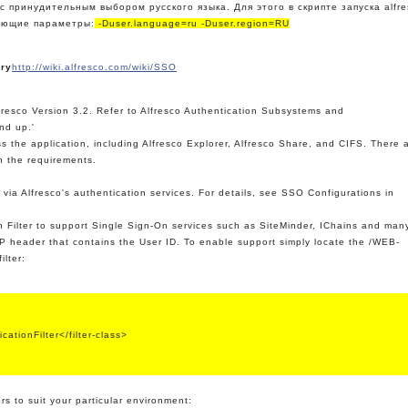
 принудительным выбором русского языка. Для этого в скрипте запуска alfre
дующие параметры:
-Duser.language=ru -Duser.region=RU
ory
http://wiki.alfresco.com/wiki/SSO
fresco Version 3.2. Refer to Alfresco Authentication Subsystems and
nd up.'
s the application, including Alfresco Explorer, Alfresco Share, and CIFS. There 
 the requirements.
via Alfresco's authentication services. For details, see SSO Configurations in
 Filter to support Single Sign-On services such as SiteMinder, IChains and man
TP header that contains the User ID. To enable support simply locate the /WEB-
ilter:
cationFilter</filter-class>
rs to suit your particular environment: