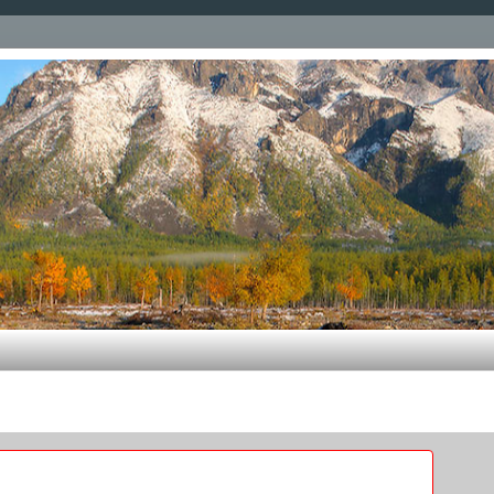
венно по администрированию операционных систем Linux
ересное, что то вроде записной книжки. Большая часть 
ете, и я никоим образом не предендую на авторство, ко
е статейки - написаны мной, в качестве шпаргалок по м