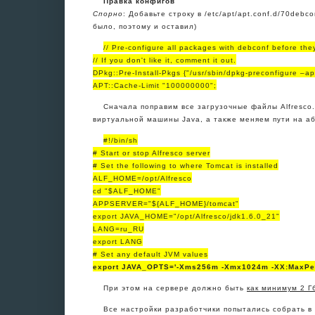
Правка конфигов
Спорно
: Добавьте строку в /etc/apt/apt.conf.d/70deb
было, поэтому и оставил)
// Pre-configure all packages with debconf before they
// If you don't like it, comment it out.
DPkg::Pre-Install-Pkgs {"/usr/sbin/dpkg-preconfigure –apt 
APT::Cache-Limit "100000000";
Сначала поправим все загрузочные файлы Alfresco.
виртуальной машины Java, а также меняем пути на а
#!/bin/sh
# Start or stop Alfresco server
# Set the following to where Tomcat is installed
ALF_HOME=/opt/Alfresco
cd "$ALF_HOME"
APPSERVER="${ALF_HOME}/tomcat"
export JAVA_HOME="/opt/Alfresco/jdk1.6.0_21"
LANG=ru_RU
export LANG
# Set any default JVM values
export JAVA_OPTS='-Xms256m -Xmx1024m -XX:MaxPer
При этом на сервере должно быть
как минимум 2 Г
Все настройки разработчики попытались собрать в о