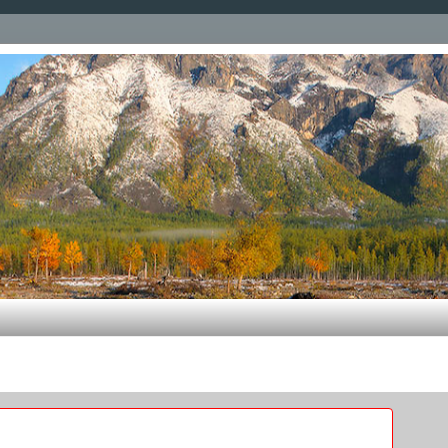
венно по администрированию операционных систем Linux
ересное, что то вроде записной книжки. Большая часть 
ете, и я никоим образом не предендую на авторство, ко
е статейки - написаны мной, в качестве шпаргалок по м