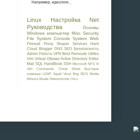
Например, идеологи...
Linux
Настройка
Net
Руководства
Основы
Windows
компьютер
Misc
Security
File System
Console
System
Web
Firewall Proxy Shaper
Services
Hard
Cloud
Blogger
DNS
SEO
Безопасность
Admin
Работа
VPN
Bind
Remoute
Utiltes
Vim
Virtual
Облако
Active Directory
Editor
Mail
SQL
HandBook
SSH
Microsoft
NFS
Vi
Vim Commands Cheat Sheet
Быстрые
клавиши
LDAP
Squid
Virus
Bog BOS
Media
Wowza
Wuala
Лимончелли
Office