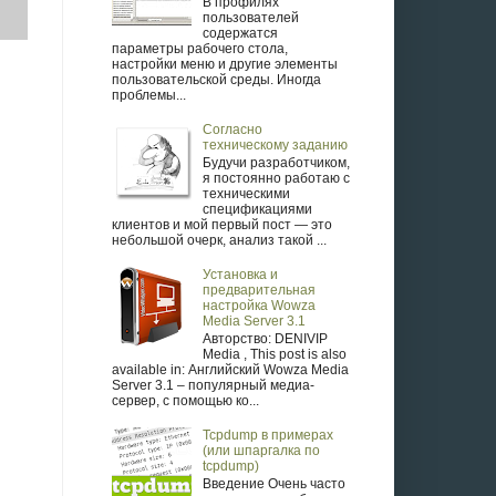
В профилях
пользователей
содержатся
параметры рабочего стола,
настройки меню и другие элементы
пользовательской среды. Иногда
проблемы...
Согласно
техническому заданию
Будучи разработчиком,
я постоянно работаю с
техническими
спецификациями
клиентов и мой первый пост — это
небольшой очерк, анализ такой ...
Установка и
предварительная
настройка Wowza
Media Server 3.1
Авторство: DENIVIP
Media , This post is also
available in: Английский Wowza Media
Server 3.1 – популярный медиа-
сервер, с помощью ко...
Tcpdump в примерах
(или шпаргалка по
tcpdump)
Введение Очень часто