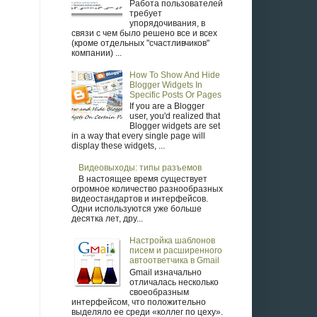
Работа пользователей
требует
упорядочивания, в
связи с чем было решено все и всех
(кроме отдельных "счастливчиков"
компании) ...
How To Show And Hide
Blogger Widgets In
Specific Posts Or Pages
If you are a Blogger
user, you'd realized that
Blogger widgets are set
in a way that every single page will
display these widgets, ...
Видеовыходы: типы разъемов
В настоящее время существует
огромное количество разнообразных
видеостандартов и интерфейсов.
Одни используются уже больше
десятка лет, дру...
Настройка шаблонов
писем и расширенного
автоответчика в Gmail
Gmail изначально
отличалась несколько
своеобразным
интерфейсом, что положительно
выделяло ее среди «коллег по цеху».