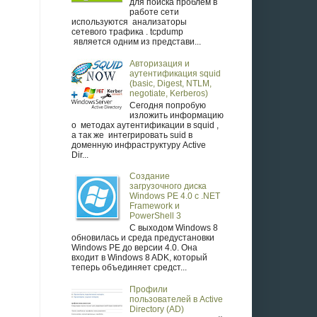
для поиска проблем в
работе сети
используются анализаторы
сетевого трафика . tcpdump
является одним из представи...
Авторизация и
аутентификация squid
(basic, Digest, NTLM,
negotiate, Kerberos)
Сегодня попробую
изложить информацию
о методах аутентификации в squid ,
а так же интегрировать suid в
доменную инфраструктуру Active
Dir...
Создание
загрузочного диска
Windows PE 4.0 с .NET
Framework и
PowerShell 3
С выходом Windows 8
обновилась и среда предустановки
Windows PE до версии 4.0. Она
входит в Windows 8 ADK, который
теперь объединяет средст...
Профили
пользователей в Active
Directory (AD)