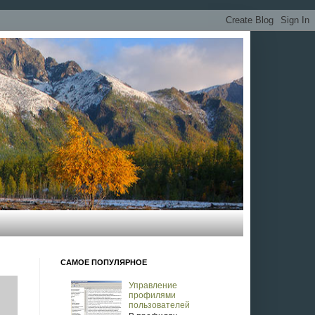
 и Windows (но не только). Цель -
скопирована целиком или
торое мне не принадлежит, чукча не
отивам прохождения некоторых квестов.
САМОЕ ПОПУЛЯРНОЕ
Управление
профилями
пользователей