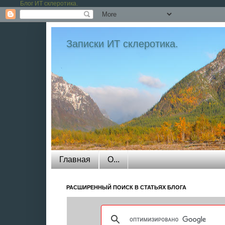
Блог ИТ склеротика.
Записки ИТ склеротика.
Собрание статей и заметок преимущест
собрать в одном месте полезное и инт
скомпилирована из найденного в интерн
писатель, чукча читатель. Некоторые ж
Главная
О...
РАСШИРЕННЫЙ ПОИСК В СТАТЬЯХ БЛОГА