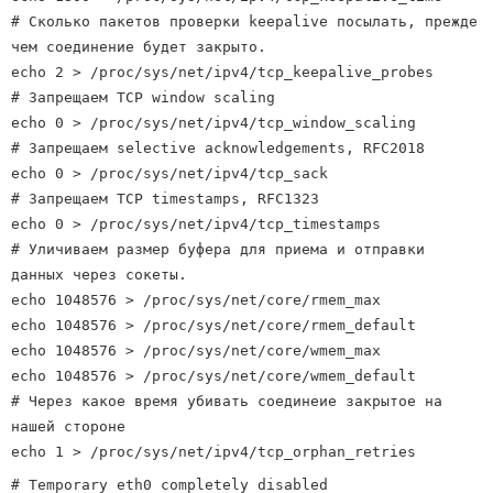
# Сколько пакетов проверки keepalive посылать, прежде
чем соединение будет закрыто.
echo 2 > /proc/sys/net/ipv4/tcp_keepalive_probes
# Зaпрещаем TCP window scaling
echo 0 > /proc/sys/net/ipv4/tcp_window_scaling
# Запрещаем selective acknowledgements, RFC2018
echo 0 > /proc/sys/net/ipv4/tcp_sack
# Запрещаем TCP timestamps, RFC1323
echo 0 > /proc/sys/net/ipv4/tcp_timestamps
# Уличиваем размер буфера для приема и отправки
данных через сокеты.
echo 1048576 > /proc/sys/net/core/rmem_max
echo 1048576 > /proc/sys/net/core/rmem_default
echo 1048576 > /proc/sys/net/core/wmem_max
echo 1048576 > /proc/sys/net/core/wmem_default
# Через какое время убивать соединеие закрытое на
нашей стороне
echo 1 > /proc/sys/net/ipv4/tcp_orphan_retries
# Temporary eth0 completely disabled