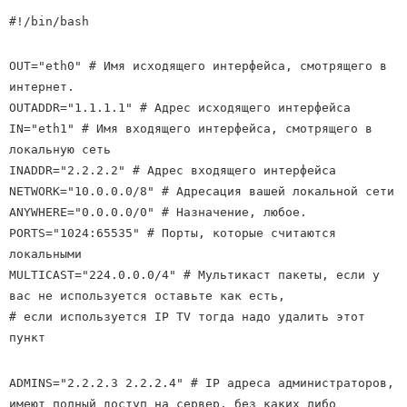
#!/bin/bash
OUT="eth0" # Имя исходящего интерфейса, смотрящего в
интернет.
OUTADDR="1.1.1.1" # Адрес исходящего интерфейса
IN="eth1" # Имя входящего интерфейса, смотрящего в
локальную сеть
INADDR="2.2.2.2" # Адрес входящего интерфейса
NETWORK="10.0.0.0/8" # Адресация вашей локальной сети
ANYWHERE="0.0.0.0/0" # Назначение, любое.
PORTS="1024:65535" # Порты, которые считаются
локальными
MULTICAST="224.0.0.0/4" # Мультикаст пакеты, если у
вас не используется оставьте как есть,
# если используется IP TV тогда надо удалить этот
пункт
ADMINS="2.2.2.3 2.2.2.4" # IP адреса администраторов,
имеют полный доступ на сервер, без каких либо