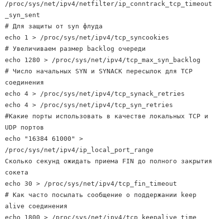
/proc/sys/net/ipv4/netfilter/ip_conntrack_tcp_timeout
_syn_sent
# Для защиты от syn флуда
echo 1 > /proc/sys/net/ipv4/tcp_syncookies
# Увеличиваем размер backlog очереди
echo 1280 > /proc/sys/net/ipv4/tcp_max_syn_backlog
# Число начальных SYN и SYNACK пересылок для TCP
соединения
echo 4 > /proc/sys/net/ipv4/tcp_synack_retries
echo 4 > /proc/sys/net/ipv4/tcp_syn_retries
#Какие порты использовать в качестве локальных TCP и
UDP портов
echo "16384 61000" >
/proc/sys/net/ipv4/ip_local_port_range
Сколько секунд ожидать приема FIN до полного закрытия
сокета
echo 30 > /proc/sys/net/ipv4/tcp_fin_timeout
# Как часто посылать сообщение о поддержании keep
alive соединения
echo 1800 > /proc/sys/net/ipv4/tcp_keepalive_time