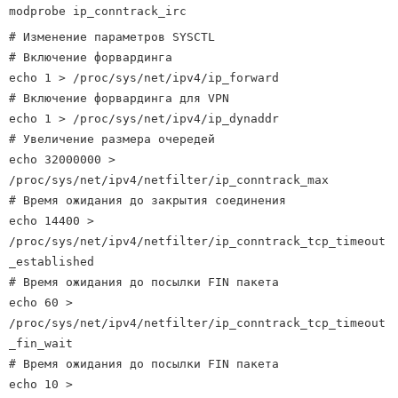
modprobe ip_conntrack_irc
# Изменение параметров SYSCTL
# Включение форвардинга
echo 1 > /proc/sys/net/ipv4/ip_forward
# Включение форвардинга для VPN
echo 1 > /proc/sys/net/ipv4/ip_dynaddr
# Увеличение размера очередей
echo 32000000 >
/proc/sys/net/ipv4/netfilter/ip_conntrack_max
# Время ожидания до закрытия соединения
echo 14400 >
/proc/sys/net/ipv4/netfilter/ip_conntrack_tcp_timeout
_established
# Время ожидания до посылки FIN пакета
echo 60 >
/proc/sys/net/ipv4/netfilter/ip_conntrack_tcp_timeout
_fin_wait
# Время ожидания до посылки FIN пакета
echo 10 >