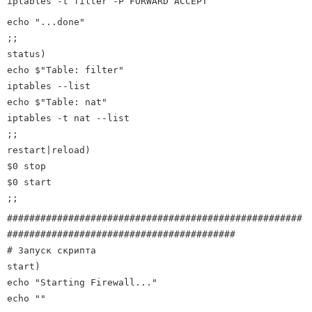
iptables -t filter -P FORWARD ACCEPT
echo "...done"
;;
status)
echo $"Table: filter"
iptables --list
echo $"Table: nat"
iptables -t nat --list
;;
restart|reload)
$0 stop
$0 start
;;
#####################################################
#########################################
# Запуск скрипта
start)
echo "Starting Firewall..."
echo ""