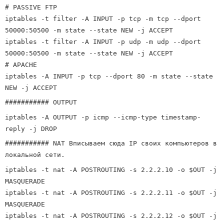
# PASSIVE FTP
iptables -t filter -A INPUT -p tcp -m tcp --dport
50000:50500 -m state --state NEW -j ACCEPT
iptables -t filter -A INPUT -p udp -m udp --dport
50000:50500 -m state --state NEW -j ACCEPT
# APACHE
iptables -A INPUT -p tcp --dport 80 -m state --state
NEW -j ACCEPT
########### OUTPUT
iptables -A OUTPUT -p icmp --icmp-type timestamp-
reply -j DROP
########### NAT Вписываем сюда IP своих компьютеров в
локальной сети.
iptables -t nat -A POSTROUTING -s 2.2.2.10 -o $OUT -j
MASQUERADE
iptables -t nat -A POSTROUTING -s 2.2.2.11 -o $OUT -j
MASQUERADE
iptables -t nat -A POSTROUTING -s 2.2.2.12 -o $OUT -j