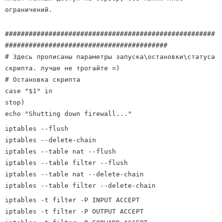
ограничений.
#####################################################
#########################################
# Здесь прописаны параметры запуска\остановки\статуса
скрипта. лучше не трогайте =)
# Остановка скрипта
case "$1" in
stop)
echo "Shutting down firewall..."
iptables --flush
iptables --delete-chain
iptables --table nat --flush
iptables --table filter --flush
iptables --table nat --delete-chain
iptables --table filter --delete-chain
iptables -t filter -P INPUT ACCEPT
iptables -t filter -P OUTPUT ACCEPT