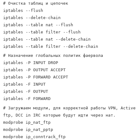
# Очистка таблиц и цепочек
iptables --flush
iptables --delete-chain
iptables --table nat --flush
iptables --table filter --flush
iptables --table nat --delete-chain
iptables --table filter --delete-chain
# Назначение глобальных политик фаервола
iptables -P INPUT DROP
iptables -P OUTPUT ACCEPT
iptables -P FORWARD ACCEPT
iptables -F INPUT
iptables -F OUTPUT
iptables -F FORWARD
# Загружаем модули, для корректной работы VPN, Active
ftp, DCC in IRC которые будут идти через нат.
modprobe ip_nat_ftp
modprobe ip_nat_pptp
modprobe ip_conntrack_ftp