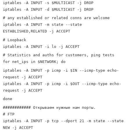
iptables -A INPUT -s $MULTICAST -j DROP
iptables -A INPUT -d $MULTICAST -j DROP
# any established or related conns are welcome
iptables -A INPUT -m state --state
ESTABLISHED,RELATED -j ACCEPT
# Loopback
iptables -A INPUT -i lo -j ACCEPT
# Statistics and auths for customers, ping tests
for net_ips in $NETWORK; do
iptables -A INPUT -p icmp -i $IN --icmp-type echo-
request -j ACCEPT
iptables -A INPUT -p icmp -i $OUT --icmp-type echo-
request -j ACCEPT
done
############ Открываем нужные нам порты.
# FTP
iptables -A INPUT -p tcp --dport 21 -m state --state
NEW -j ACCEPT