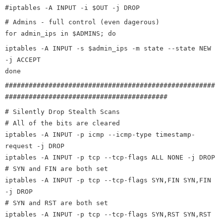
#iptables -A INPUT -i $OUT -j DROP
# Admins - full control (even dagerous)
for admin_ips in $ADMINS; do
iptables -A INPUT -s $admin_ips -m state --state NEW
-j ACCEPT
done
#####################################################
#########################################
# Silently Drop Stealth Scans
# All of the bits are cleared
iptables -A INPUT -p icmp --icmp-type timestamp-
request -j DROP
iptables -A INPUT -p tcp --tcp-flags ALL NONE -j DROP
# SYN and FIN are both set
iptables -A INPUT -p tcp --tcp-flags SYN,FIN SYN,FIN
-j DROP
# SYN and RST are both set
iptables -A INPUT -p tcp --tcp-flags SYN,RST SYN,RST