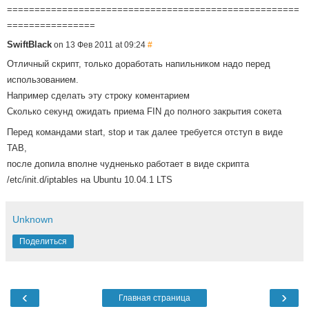
=====================================================
================
SwiftBlack
on 13 Фев 2011 at 09:24
#
Отличный скрипт, только доработать напильником надо перед
использованием.
Например сделать эту строку коментарием
Сколько секунд ожидать приема FIN до полного закрытия сокета
Перед командами start, stop и так далее требуется отступ в виде
TAB,
после допила вполне чудненько работает в виде скрипта
/etc/init.d/iptables на Ubuntu 10.04.1 LTS
Unknown
Поделиться
‹
›
Главная страница