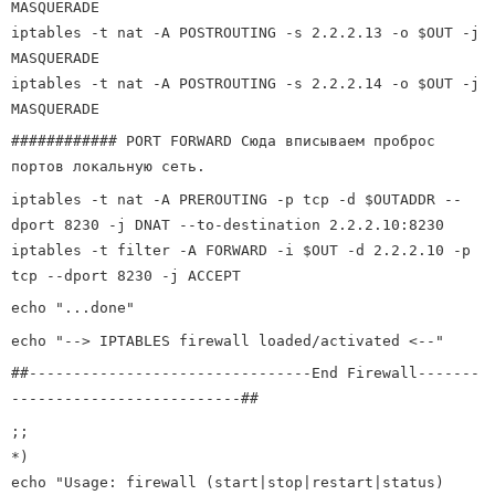
MASQUERADE
iptables -t nat -A POSTROUTING -s 2.2.2.13 -o $OUT -j
MASQUERADE
iptables -t nat -A POSTROUTING -s 2.2.2.14 -o $OUT -j
MASQUERADE
############ PORT FORWARD Сюда вписываем проброс
портов локальную сеть.
iptables -t nat -A PREROUTING -p tcp -d $OUTADDR --
dport 8230 -j DNAT --to-destination 2.2.2.10:8230
iptables -t filter -A FORWARD -i $OUT -d 2.2.2.10 -p
tcp --dport 8230 -j ACCEPT
echo "...done"
echo "--> IPTABLES firewall loaded/activated <--"
##--------------------------------End Firewall-------
--------------------------##
;;
*)
echo "Usage: firewall (start|stop|restart|status)