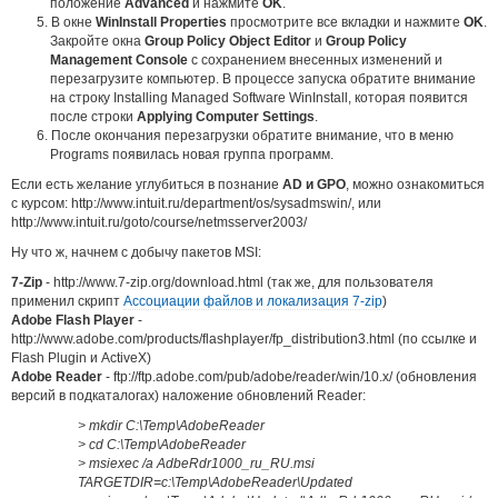
положение
Advanced
и нажмите
OK
.
В окне
WinInstall Properties
просмотрите все вкладки и нажмите
OK
.
Закройте окна
Group Policy Object Editor
и
Group Policy
Management Console
с сохранением внесенных изменений и
перезагрузите компьютер. В процессе запуска обратите внимание
на строку Installing Managed Software WinInstall, которая появится
после строки
Applying Computer Settings
.
После окончания перезагрузки обратите внимание, что в меню
Programs появилась новая группа программ.
Если есть желание углубиться в познание
AD и GPO
, можно ознакомиться
с курсом: http://www.intuit.ru/department/os/sysadmswin/, или
http://www.intuit.ru/goto/course/netmsserver2003/
Ну что ж, начнем с добычу пакетов MSI:
7-Zip
- http://www.7-zip.org/download.html (так же, для пользователя
применил скрипт
Ассоциации файлов и локализация 7-zip
)
Adobe Flash Player
-
http://www.adobe.com/products/flashplayer/fp_distribution3.html (по ссылке и
Flash Plugin и ActiveX)
Adobe Reader
- ftp://ftp.adobe.com/pub/adobe/reader/win/10.x/ (обновления
версий в подкаталогах) наложение обновлений Reader:
> mkdir C:\Temp\AdobeReader
> cd C:\Temp\AdobeReader
> msiexec /a AdbeRdr1000_ru_RU.msi
TARGETDIR=c:\Temp\AdobeReader\Updated