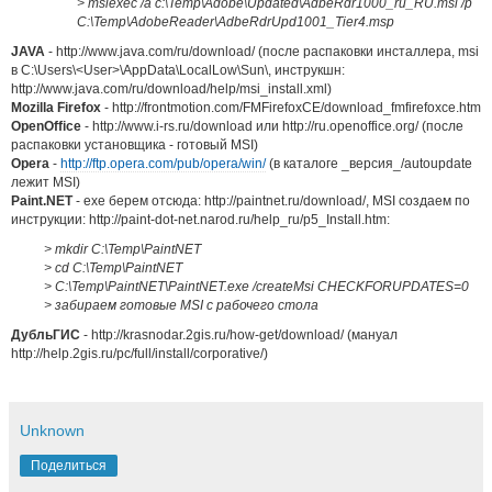
> msiexec /a c:\Temp\Adobe\Updated\AdbeRdr1000_ru_RU.msi /p
C:\Temp\AdobeReader\AdbeRdrUpd1001_Tier4.msp
JAVA
- http://www.java.com/ru/download/ (после распаковки инсталлера, msi
в C:\Users\<User>\AppData\LocalLow\Sun\, инструкшн:
http://www.java.com/ru/download/help/msi_install.xml)
Mozilla Firefox
- http://frontmotion.com/FMFirefoxCE/download_fmfirefoxce.htm
OpenOffice
- http://www.i-rs.ru/download или http://ru.openoffice.org/ (после
распаковки установщика - готовый MSI)
Opera
-
http://ftp.opera.com/pub/opera/win/
(в каталоге _версия_/autoupdate
лежит MSI)
Paint.NET
- exe берем отсюда: http://paintnet.ru/download/, MSI создаем по
инструкции: http://paint-dot-net.narod.ru/help_ru/p5_Install.htm:
> mkdir C:\Temp\PaintNET
> cd C:\Temp\
PaintNET
>
C:\Temp\
PaintNET\
PaintNET.exe /createMsi CHECKFORUPDATES=0
> забираем готовые MSI с рабочего стола
ДубльГИС
- http://krasnodar.2gis.ru/how-get/download/ (мануал
http://help.2gis.ru/pc/full/install/corporative/)
Unknown
Поделиться