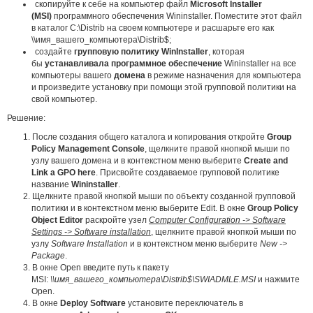
скопируйте к себе на компьютер файл
Microsoft Installer
(MSI)
программного обеспечения Wininstaller. Поместите этот файл
в каталог C:\Distrib на своем компьютере и расшарьте его как
\\имя_вашего_компьютера\Distrib$;
создайте
групповую политику WinInstaller
, которая
бы
устанавливала программное обеспечение
Wininstaller на все
компьютеры вашего
домена
в режиме назначения для компьютера
и произведите установку при помощи этой групповой политики на
свой компьютер.
Решение:
После создания общего каталога и копирования откройте
Group
Policy Management Console
, щелкните правой кнопкой мыши по
узлу вашего домена и в контекстном меню выберите
Create and
Link a GPO here
. Присвойте создаваемое групповой политике
название
Wininstaller
.
Щелкните правой кнопкой мыши по объекту созданной групповой
политики и в контекстном меню выберите Edit. В окне
Group Policy
Object Editor
раскройте узел
Computer Configuration -> Software
Settings -> Software installation
, щелкните правой кнопкой мыши по
узлу
Software Installation
и в контекстном меню выберите
New ->
Package
.
В окне Open введите путь к пакету
MSI:
\\имя_вашего_компьютера\Distrib$\SWIADMLE.MSI
и нажмите
Open.
В окне
Deploy Software
установите переключатель в