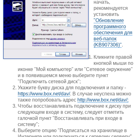
начать,
рекомендуется
установить
"Обновление
программного
обеспечения для
веб-папок
(KB907306)"
.
Кликните правой
кнопкой мыши по
иконке "Мой компьютер" или "Сетевое окружение"
и в появившемся меню выберите пункт
"Подключить сетевой диск";
Укажите букву диска для подключения и папку -
https://www.box.net/dav/
. В случае неуспеха можно
также попробовать адрес
http://www.box.net/dav/;
Чтобы восстанавливать подключение к диску при
следующем входе в систему, следует отметить
галочкой пункт "Восстанавливать при входе в
систему";
Выберите опцию "Подписаться на хранилище в
Интернете или подключиться к сетевому серверу".